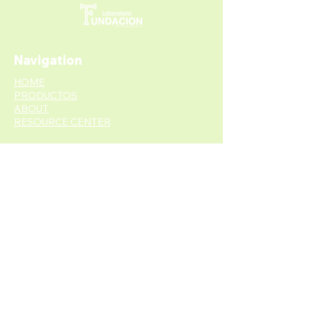
Navigation
HOME
PRODUCTOS
ABOUT
RESOURCE CENTER
Contacto.
info@labfundacion.com.ar
bladaga@labfundacion.com.ar
Avelino Diaz 2535, CABA
© 2020 LABORATORIO FUNDACIÓN | TODOS LOS
DERECHOS RESERVADOS | DISEÑO POR
CASA BELE
Do Not Sell My Personal Information